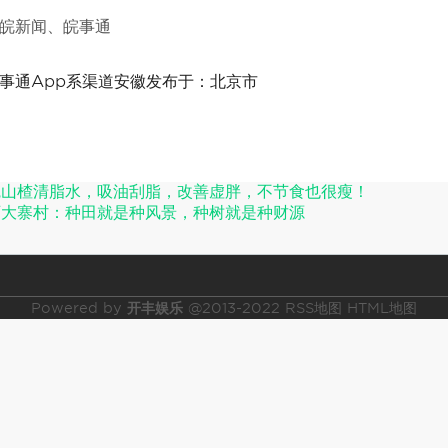
皖新闻、皖事通
事通App系渠道安徽发布于：北京市
碗山楂清脂水，吸油刮脂，改善虚胖，不节食也很瘦！
西大寨村：种田就是种风景，种树就是种财源
Powered by
开丰娱乐
@2013-2022
RSS地图
HTML地图